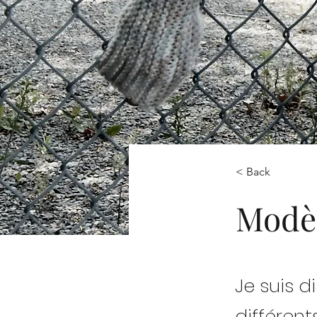
< Back
Modè
Je suis d
différent