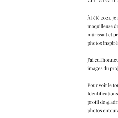
À l'été 2021, j
maquilleuse dr
mûrissait et p
photos inspirée
J'ai eu l'honne
images du proje
Pour voir le t
Identifications
profil de @adr
photos entouran