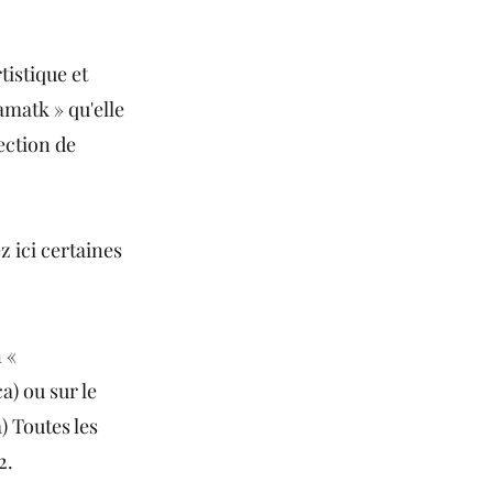
tistique et
amatk » qu'elle
ection de
z ici certaines
 «
a)
ou sur le
)
Toutes les
2.